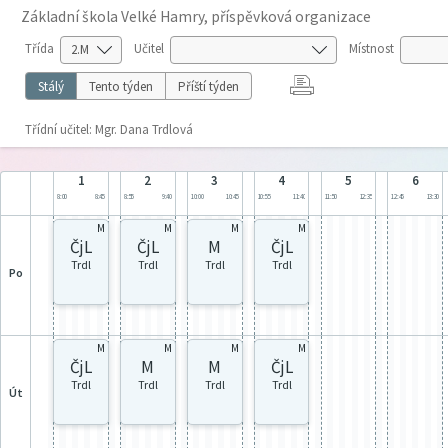
Základní škola Velké Hamry, příspěvková organizace
Třída
Učitel
Místnost
Stálý
Tento týden
Příští týden
Třídní učitel: Mgr. Dana Trdlová
1
2
3
4
5
6
8:00
8:45
8:55
9:40
10:00
10:45
10:55
11:40
11:50
12:35
12:45
13:30
M
M
M
M
ČjL
ČjL
M
ČjL
Trdl
Trdl
Trdl
Trdl
po
M
M
M
M
ČjL
M
M
ČjL
Trdl
Trdl
Trdl
Trdl
út