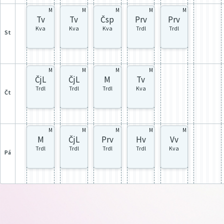
M
M
M
M
M
Tv
Tv
Čsp
Prv
Prv
Kva
Kva
Kva
Trdl
Trdl
st
M
M
M
M
ČjL
ČjL
M
Tv
Trdl
Trdl
Trdl
Kva
čt
M
M
M
M
M
M
ČjL
Prv
Hv
Vv
Trdl
Trdl
Trdl
Trdl
Kva
pá