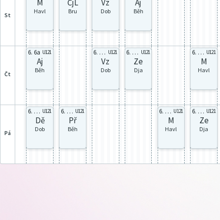
M
ČjL
Vz
Aj
Havl
Bru
Dob
Běh
st
6. 6a
6. celá
6. celá
6. celá
U121
U121
U121
U121
Aj
Vz
Ze
M
Běh
Dob
Dja
Havl
čt
6. celá
6. celá
6. celá
6. celá
U121
U121
U121
U121
Dě
Př
M
Ze
Dob
Běh
Havl
Dja
pá