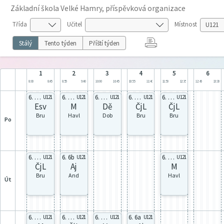
Základní škola Velké Hamry, příspěvková organizace
Třída
Učitel
Místnost
Stálý
Tento týden
Příští týden
1
2
3
4
5
6
8:00
8:45
8:55
9:40
10:00
10:45
10:55
11:40
11:50
12:35
12:45
13:30
6. celá
6. celá
6. celá
6. celá
6. celá
U121
U121
U121
U121
U121
Esv
M
Dě
ČjL
ČjL
Bru
Havl
Dob
Bru
Bru
po
6. celá
6. 6b
6. celá
U121
U121
U121
ČjL
Aj
M
Bru
And
Havl
út
6. celá
6. celá
6. celá
6. 6a
U121
U121
U121
U121