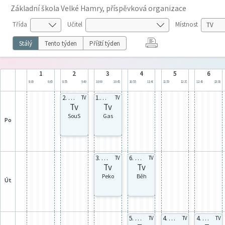
Základní škola Velké Hamry, příspěvková organizace
Třída
Učitel
Místnost
Stálý
Tento týden
Příští týden
1
2
3
4
5
6
8:00
8:45
8:55
9:40
10:00
10:45
10:55
11:40
11:50
12:35
12:45
13:30
2. celá
1.A celá
TV
TV
Tv
Tv
SouS
Gas
po
3. celá
6. celá
TV
TV
Tv
Tv
Peko
Běh
út
5. celá
4. celá
4. celá
TV
TV
TV