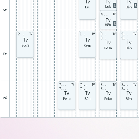
Tv
Tv
Tv
L
S
Lub
Lej
Běh
st
4. celá
TV
Tv
S
Běh
2. celá
1.B celá
9.A Chl
9.A Dív
TV
TV
TV
TV
9.B Chl
9.B Dív
Tv
Tv
Tv
Tv
SouS
Krep
PeJa
Běh
čt
7.A Chl
7.A Dív
8.A Chl
8.A Dív
TV
TV
TV
TV
7.B Chl
7.B Dív
8.B Chl
8.B Dív
Tv
Tv
Tv
Tv
pá
Peko
Běh
Peko
Běh