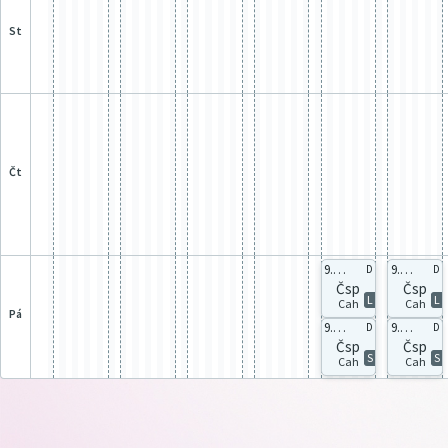
st
čt
9.B celá
9.B celá
D
D
Čsp
Čsp
L
L
Cah
Cah
pá
9.A celá
9.A celá
D
D
Čsp
Čsp
S
S
Cah
Cah