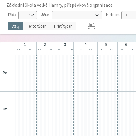
Základní škola Velké Hamry, příspěvková organizace
Třída
Učitel
Místnost
Stálý
Tento týden
Příští týden
1
2
3
4
5
6
8:00
8:45
8:55
9:40
10:00
10:45
10:55
11:40
11:50
12:35
12:45
13:30
po
út