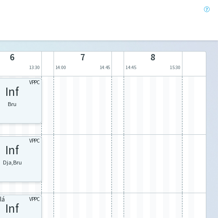
6
7
8
13:30
14:00
14:45
14:45
15:30
VPPC
Inf
Bru
VPPC
Inf
Dja,Bru
lá
VPPC
Inf