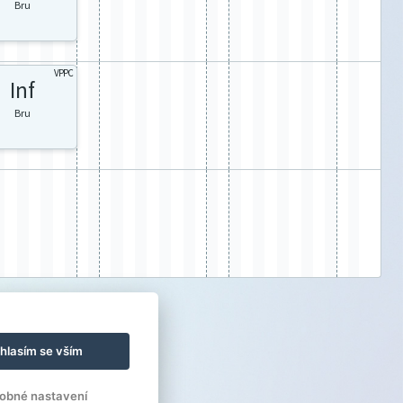
Bru
VPPC
Inf
Bru
hlasím se vším
obné nastavení