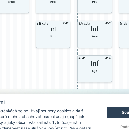
Smo
And
Bru
8.B celá
8.A celá
5. 5b
VPPC
VPPC
Inf
Inf
Smo
Smo
4. 4b
VPPC
Inf
Dja
mí
ránkách se používají soubory cookies a další
Sou
 které mohou obsahovat osobní údaje (např. jak
ky a jaký obsah vás zajímá). Tyto údaje nám
Podr
zlepšovat naše služby a vyvíjet pro Vás a ostatní