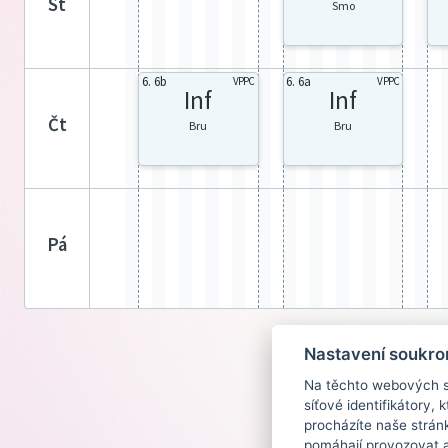
st
Smo
6. 6b
6. 6a
VPPC
VPPC
Inf
Inf
čt
Bru
Bru
pá
Nastavení soukro
Na těchto webových st
síťové identifikátory,
procházíte naše strán
pomáhají provozovat a 