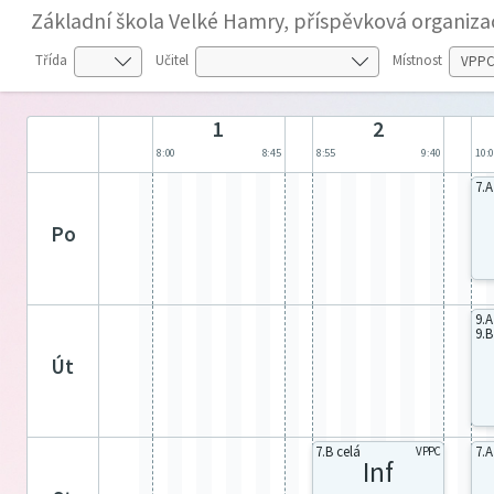
Základní škola Velké Hamry, příspěvková organiza
Třída
Učitel
Místnost
1
2
8:00
8:45
8:55
9:40
10:
7.A
po
9.A
9.B
út
7.B celá
7.A
VPPC
Inf