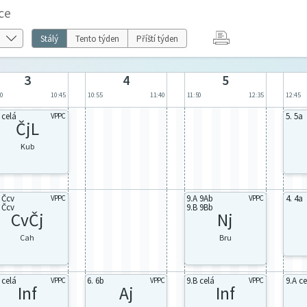
ce
Stálý
Tento týden
Příští týden
3
4
5
00
10:45
10:55
11:40
11:50
12:35
12:45
 celá
5. 5a
VPPC
ČjL
Kub
 Čcv
9.A 9Ab
4. 4a
VPPC
VPPC
 Čcv
9.B 9Bb
CvČj
Nj
Cah
Bru
 celá
6. 6b
9.B celá
9.A ce
VPPC
VPPC
VPPC
Inf
Aj
Inf