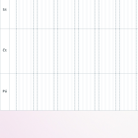
st
čt
pá