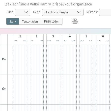
Základní škola Velké Hamry, příspěvková organizace
Třída
Učitel
Místnost
Stálý
Tento týden
Příští týden
1
2
3
4
5
6
8:00
8:45
8:55
9:40
10:00
10:45
10:55
11:40
11:50
12:35
12:45
13:30
po
út