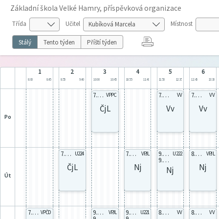
Základní škola Velké Hamry, příspěvková organizace
Třída
Učitel
Místnost
Stálý
Tento týden
Příští týden
1
2
3
4
5
6
8:00
8:45
8:55
9:40
10:00
10:45
10:55
11:40
11:50
12:35
12:45
13:30
7.A celá
7.A celá
7.A celá
VPPC
VV
VV
ČjL
Vv
Vv
po
7.A celá
7.A celá
9.A 9Aa
8.A celá
U224
VPJL
U222
VPJL
9.B 9Ba
ČjL
Nj
Nj
Nj
út
7.A celá
9.A 9Aa
9.A 9Ac
8.A celá
8.A celá
VPČD
VPJL
U221
VV
VV
9.B 9Ba
9.B 9Bc