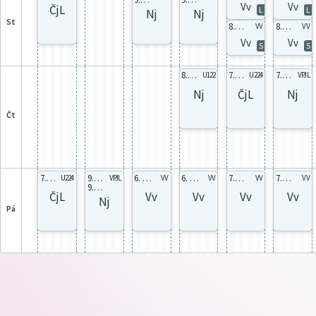
Vv
Vv
ČjL
L
L
Nj
Nj
st
8.B celá
8.B celá
VV
VV
Vv
Vv
S
S
8.A celá
7.A celá
7.A celá
U122
U224
VPJL
Nj
ČjL
Nj
čt
7.A celá
9.A 9Ac
6. celá
6. celá
7.B celá
7.B celá
U224
VPJL
VV
VV
VV
VV
9.B 9Bc
ČjL
Vv
Vv
Vv
Vv
Nj
pá