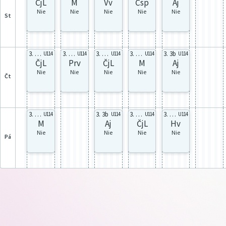
ČjL
M
Vv
Čsp
Aj
Nie
Nie
Nie
Nie
Nie
st
3. celá
3. celá
3. celá
3. celá
3. 3b
U114
U114
U114
U114
U114
ČjL
Prv
ČjL
M
Aj
Nie
Nie
Nie
Nie
Nie
čt
3. celá
3. 3b
3. celá
3. celá
U114
U114
U114
U114
M
Aj
ČjL
Hv
Nie
Nie
Nie
Nie
pá