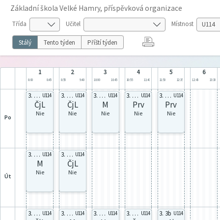
Základní škola Velké Hamry, příspěvková organizace
Třída
Učitel
Místnost
Stálý
Tento týden
Příští týden
1
2
3
4
5
6
8:00
8:45
8:55
9:40
10:00
10:45
10:55
11:40
11:50
12:35
12:45
13:30
3. celá
3. celá
3. celá
3. celá
3. celá
U114
U114
U114
U114
U114
ČjL
ČjL
M
Prv
Prv
Nie
Nie
Nie
Nie
Nie
po
3. celá
3. celá
U114
U114
M
ČjL
Nie
Nie
út
3. celá
3. celá
3. celá
3. celá
3. 3b
U114
U114
U114
U114
U114