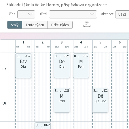
Základní škola Velké Hamry, příspěvková organizace
Třída
Učitel
Místnost
Stálý
Tento týden
Příští týden
1
2
3
4
5
6
8:00
8:45
8:55
9:40
10:00
10:45
10:55
11:40
11:50
12:35
12:45
13:30
8.A celá
8.A celá
8.A celá
U122
U122
U122
Esv
Dě
M
Dja
Dja
Pohl
po
8.A celá
8.A celá
U122
U122
M
Dě
Pohl
Dja,Dob
út
8.A celá
U122