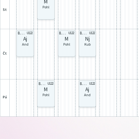
M
Pohl
st
8.A celá
8.A celá
8.A celá
U122
U122
U122
Aj
M
Nj
And
Pohl
Kub
čt
8.A celá
8.A celá
U122
U122
M
Aj
Pohl
And
pá